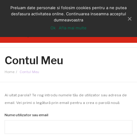
Livrare gratuita:
pentru clientii din Constanta
Preluam date personale si folosim cookies pentru a ne putea
desfasura activitatea online. Continuarea inseamna acceptul
Email *
comenzi@elidaradu.ro
dumneavoastra
Ok
Afla mai multe
GENTI DE PIELE
Momentan nici un produs in cos
Contul Meu
GENTI DE DAMA
PLICURI PIELE
Home
/
Contul Meu
RUCSAC
POSETE
Ai uitat parola? Te rog introdu numele tău de utilizator sau adresa de
email. Vei primi o legătură prin email pentru a crea o parolă nouă.
CONTACT
Nume utilizator sau email