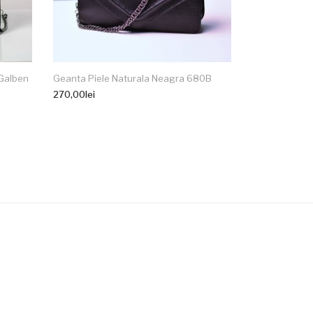
 Galben
Geanta Piele Naturala Neagra 680B
270,00
lei