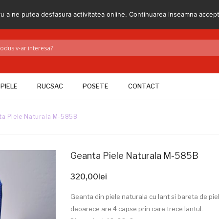
 *
comenzi@elidaradu.ro
ru a ne putea desfasura activitatea online. Continuarea inseamna acce
 PIELE
RUCSAC
POSETE
CONTACT
a Piele Naturala M-585B
Geanta Piele Naturala M-585B
320,00
lei
Geanta din piele naturala cu lant si bareta de piel
deoarece are 4 capse prin care trece lantul.