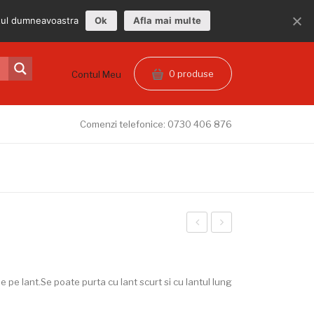
ptul dumneavoastra
Ok
Afla mai multe
0 produse
Contul Meu
Comenzi telefonice: 0730 406 876
din
piele
piele
Kriss733
naturala
din
e pe lant.Se poate purta cu lant scurt si cu lantul lung
M585B
piele