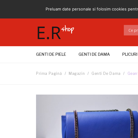
Livrare gratuita:
pentru clientii din Constanta
Email
Preluam date personale si folosim cookies pent
GENTI DE PIELE
GENTI DE DAMA
PLICURI
Prima Pagină
/
Magazin
/
Genti De Dama
/
Geant