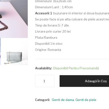
Dimensiuni: 16x26x6 cm
Dimensiuni Lant : 1,40cm
Accesorii: 1
buzunare in interior si doua buzunar
Se poate face si pe alta culoare de piele acest mo
Timp de livrare:5-7 zile
Livrare prin curier 20 lei
Plata Ramburs
Disponibil 1 in stoc
Origine: Romania
Availability:
Disponibil Pentru Precomandă
Cantitate
Adaugă În Coș
Geanta
piele
naturala
Categorii:
Genti de dama
,
Genti de piele
M-
585B