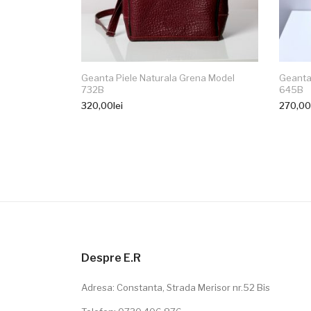
Geanta Piele Naturala Grena Model
Geanta 
732B
645B
320,00
lei
270,00
Despre E.R
Adresa: Constanta, Strada Merisor nr.52 Bis